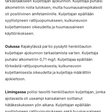
tarkastaakseen kuljettajan ajokunnon. Kuljettaja puhalsi
alkometriin nolla tuloksen, mutta huumausainepikatesti
oli positiivinen amfetamiinille. Kuljettajan epäillään
syyllistyneen rattijuopumukseen, kulkuneuvon
kuljettamiseen oikeudetta ja huumausaineen
käyttörikokseen.
Oulussa
Rajakylässä partio pysäytti henkilöauton
kuljettajan ajokunnon tarkastamista varten. Kuljettaja
puhalsi alkometriin 0,71 mg/l. Kuljettajaa epäillään
törkeästä rattijuopumuksesta, kulkuneuvon
kuljettamisesta oikeudetta ja kuljettaja määrättiin
ajokieltoon.
Limingassa
poliisi tavoitti henkilöauton kuljettajan, jonka
ajotavasta oli useampi kansalainen soittanut
hätäkeskukseen yön aikana. Kuljettajan epäillään
syyllistyneen rattijuopumukseen sekä huumausaineen