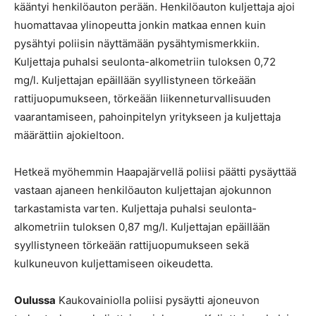
kääntyi henkilöauton perään. Henkilöauton kuljettaja ajoi
huomattavaa ylinopeutta jonkin matkaa ennen kuin
pysähtyi poliisin näyttämään pysähtymismerkkiin.
Kuljettaja puhalsi seulonta-alkometriin tuloksen 0,72
mg/l. Kuljettajan epäillään syyllistyneen törkeään
rattijuopumukseen, törkeään liikenneturvallisuuden
vaarantamiseen, pahoinpitelyn yritykseen ja kuljettaja
määrättiin ajokieltoon.
Hetkeä myöhemmin Haapajärvellä poliisi päätti pysäyttää
vastaan ajaneen henkilöauton kuljettajan ajokunnon
tarkastamista varten. Kuljettaja puhalsi seulonta-
alkometriin tuloksen 0,87 mg/l. Kuljettajan epäillään
syyllistyneen törkeään rattijuopumukseen sekä
kulkuneuvon kuljettamiseen oikeudetta.
Oulussa
Kaukovainiolla poliisi pysäytti ajoneuvon