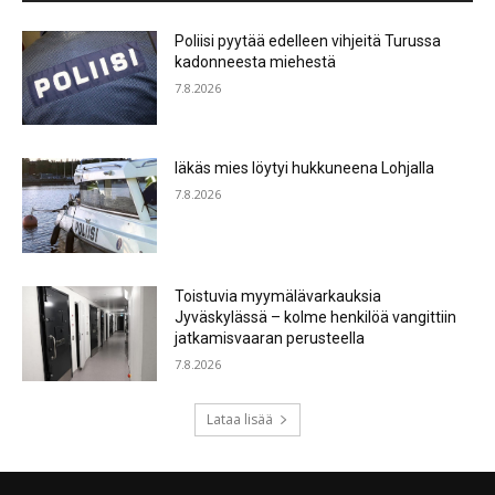
Poliisi pyytää edelleen vihjeitä Turussa
kadonneesta miehestä
7.8.2026
Iäkäs mies löytyi hukkuneena Lohjalla
7.8.2026
Toistuvia myymälävarkauksia
Jyväskylässä – kolme henkilöä vangittiin
jatkamisvaaran perusteella
7.8.2026
Lataa lisää