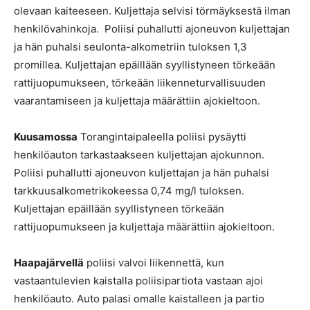
olevaan kaiteeseen. Kuljettaja selvisi törmäyksestä ilman
henkilövahinkoja. Poliisi puhallutti ajoneuvon kuljettajan
ja hän puhalsi seulonta-alkometriin tuloksen 1,3
promillea. Kuljettajan epäillään syyllistyneen törkeään
rattijuopumukseen, törkeään liikenneturvallisuuden
vaarantamiseen ja kuljettaja määrättiin ajokieltoon.
Kuusamossa
Torangintaipaleella poliisi pysäytti
henkilöauton tarkastaakseen kuljettajan ajokunnon.
Poliisi puhallutti ajoneuvon kuljettajan ja hän puhalsi
tarkkuusalkometrikokeessa 0,74 mg/l tuloksen.
Kuljettajan epäillään syyllistyneen törkeään
rattijuopumukseen ja kuljettaja määrättiin ajokieltoon.
Haapajärvellä
poliisi valvoi liikennettä, kun
vastaantulevien kaistalla poliisipartiota vastaan ajoi
henkilöauto. Auto palasi omalle kaistalleen ja partio