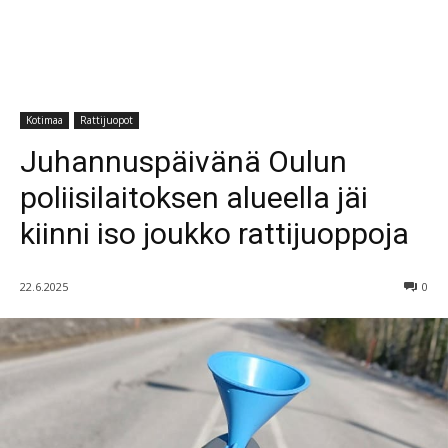
Kotimaa
Rattijuopot
Juhannuspäivänä Oulun
poliisilaitoksen alueella jäi
kiinni iso joukko rattijuoppoja
22.6.2025
0