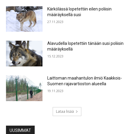
Kärkölässä lopetettiin eilen poliisin
määräyksellä susi
27.11.2023
Alavudella lopetettiin tänään susi poliisin
määräyksellä
15.12.2023
Laittoman maahantulon ilmiö Kaakkois-
Suomen rajavartioston alueella
19.11.2023
Lataa lisää
UUSIMMAT