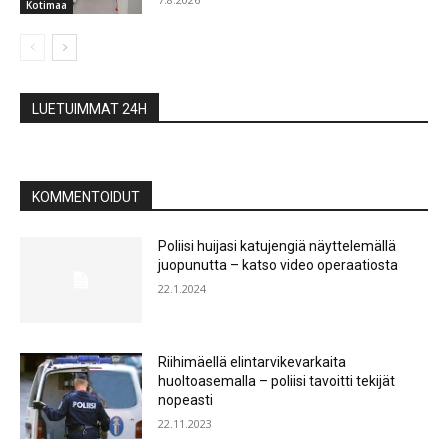
Kotimaa
LUETUIMMAT 24H
KOMMENTOIDUT
Poliisi huijasi katujengiä näyttelemällä
juopunutta – katso video operaatiosta
22.1.2024
Riihimäellä elintarvikevarkaita
huoltoasemalla – poliisi tavoitti tekijät
nopeasti
22.11.2023