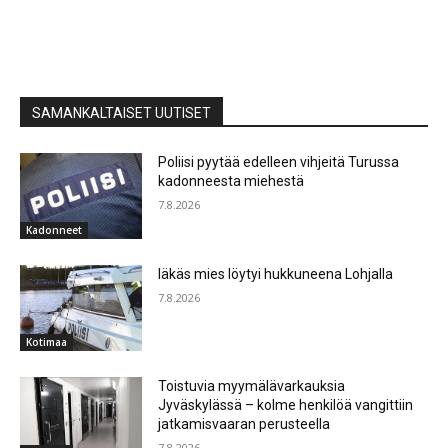
SAMANKALTAISET UUTISET
Poliisi pyytää edelleen vihjeitä Turussa
kadonneesta miehestä
7.8.2026
Kadonneet
Iäkäs mies löytyi hukkuneena Lohjalla
7.8.2026
Kotimaa
Toistuvia myymälävarkauksia
Jyväskylässä – kolme henkilöä vangittiin
jatkamisvaaran perusteella
7.8.2026