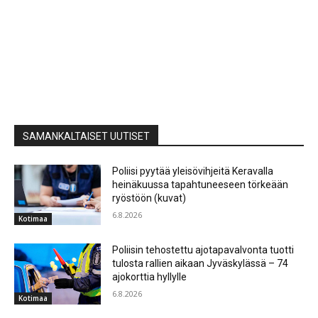
SAMANKALTAISET UUTISET
Poliisi pyytää yleisövihjeitä Keravalla
heinäkuussa tapahtuneeseen törkeään
ryöstöön (kuvat)
6.8.2026
Kotimaa
Poliisin tehostettu ajotapavalvonta tuotti
tulosta rallien aikaan Jyväskylässä – 74
ajokorttia hyllylle
6.8.2026
Kotimaa