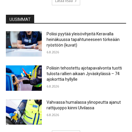
Lataa lisää
UUSIMMAT
Poliisi pyytää yleisövihjeitä Keravalla
heinäkuussa tapahtuneeseen törkeään
ryöstöön (kuvat)
6.8.2026
Poliisin tehostettu ajotapavalvonta tuotti
tulosta rallien aikaan Jyväskylässä – 74
ajokorttia hyllylle
6.8.2026
Vahvassa humalassa ylinopeutta ajanut
rattijuoppo kiinni Ulvilassa
6.8.2026