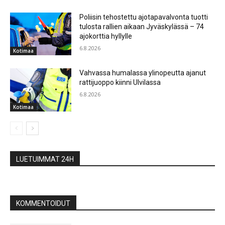
Poliisin tehostettu ajotapavalvonta tuotti
tulosta rallien aikaan Jyväskylässä – 74
ajokorttia hyllylle
6.8.2026
Kotimaa
Vahvassa humalassa ylinopeutta ajanut
rattijuoppo kiinni Ulvilassa
6.8.2026
Kotimaa
LUETUIMMAT 24H
KOMMENTOIDUT