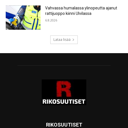
Vahvassa humalassa ylinopeutta ajanut
rattijuoppo kiinni Ulvilassa
6.8.2026
Lataa lisää
RIKOSUUTISET