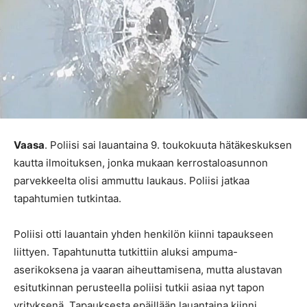
Vaasa
. Poliisi sai lauantaina 9. toukokuuta hätäkeskuksen
kautta ilmoituksen, jonka mukaan kerrostaloasunnon
parvekkeelta olisi ammuttu laukaus. Poliisi jatkaa
tapahtumien tutkintaa.
Poliisi otti lauantain yhden henkilön kiinni tapaukseen
liittyen. Tapahtunutta tutkittiin aluksi ampuma-
aserikoksena ja vaaran aiheuttamisena, mutta alustavan
esitutkinnan perusteella poliisi tutkii asiaa nyt tapon
yrityksenä. Tapauksesta epäillään lauantaina kiinni