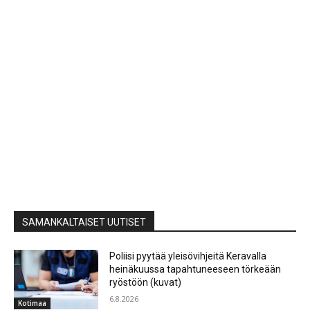
SAMANKALTAISET UUTISET
Poliisi pyytää yleisövihjeitä Keravalla
heinäkuussa tapahtuneeseen törkeään
ryöstöön (kuvat)
6.8.2026
Kotimaa