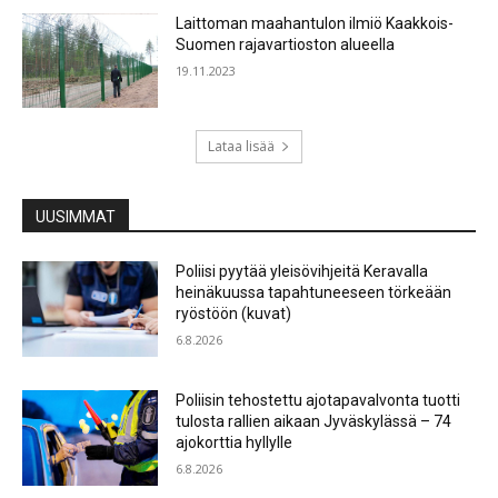
Laittoman maahantulon ilmiö Kaakkois-
Suomen rajavartioston alueella
19.11.2023
Lataa lisää
UUSIMMAT
Poliisi pyytää yleisövihjeitä Keravalla
heinäkuussa tapahtuneeseen törkeään
ryöstöön (kuvat)
6.8.2026
Poliisin tehostettu ajotapavalvonta tuotti
tulosta rallien aikaan Jyväskylässä – 74
ajokorttia hyllylle
6.8.2026