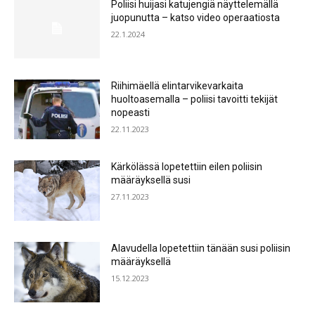
Poliisi huijasi katujengiä näyttelemällä
juopunutta – katso video operaatiosta
22.1.2024
Riihimäellä elintarvikevarkaita
huoltoasemalla – poliisi tavoitti tekijät
nopeasti
22.11.2023
Kärkölässä lopetettiin eilen poliisin
määräyksellä susi
27.11.2023
Alavudella lopetettiin tänään susi poliisin
määräyksellä
15.12.2023