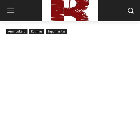
Ammuskelu
Kotimaa
Tapon yritys