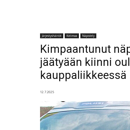
Järjestyshäiriöt
Kotimaa
Näpistely
Kimpaantunut näpis
jäätyään kiinni ou
kauppaliikkeessä
12.7.2025