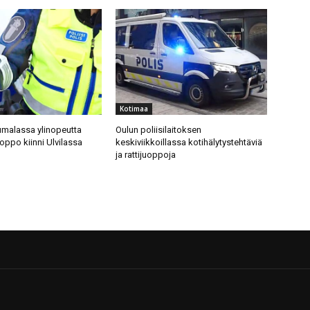
Kotimaa
malassa ylinopeutta
Oulun poliisilaitoksen
uoppo kiinni Ulvilassa
keskiviikkoillassa kotihälytystehtäviä
ja rattijuoppoja