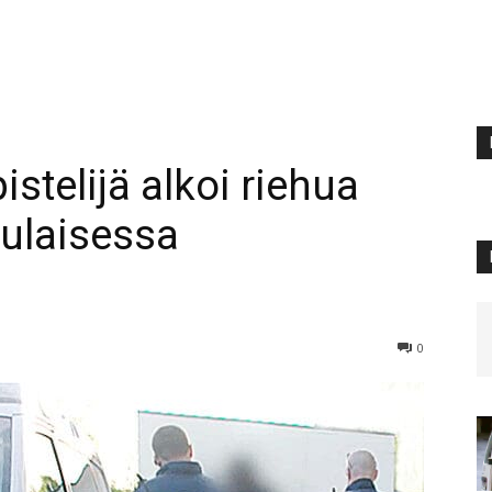
telijä alkoi riehua
lulaisessa
0