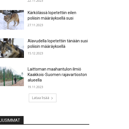
22.11.2023
Kärkölässä lopetettiin eilen
poliisin määräyksellä susi
27.11.2023
Alavudella lopetettiin tänään susi
poliisin määräyksellä
15.12.2023
Laittoman maahantulon ilmiö
Kaakkois-Suomen rajavartioston
alueella
19.11.2023
Lataa lisää
UUSIMMAT