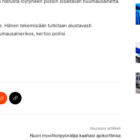
en hallusta löytyneen pussin sisältävän huumausainetta.
le. Hänen tekemisiään tutkitaan alustavasti
umausainerikos, kertoo poliisi.
Seuraava artikkeli
Nuori moottoripyöräilijä kaahasi ajokorttinsa