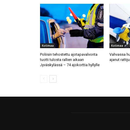
Kotimaa
Kotimaa
Poliisin tehostettu ajotapavalvonta
Vahvassa hu
tuotti tulosta rallien aikaan
ajanut rattij
Jyväskylässä – 74 ajokorttia hyllylle