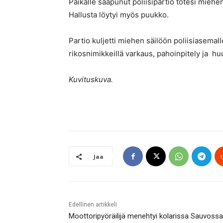
Paikalle saapunut poliisipartio totesi mieh
Hallusta löytyi myös puukko.
Partio kuljetti miehen säilöön poliisiasemal
rikosnimikkeillä varkaus, pahoinpitely ja hu
Kuvituskuva.
Jaa
Edellinen artikkeli
Moottoripyöräilijä menehtyi kolarissa Sauvossa