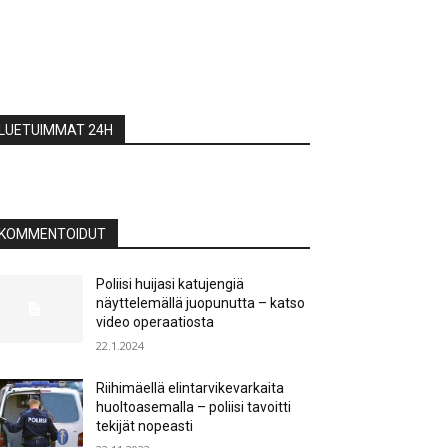
LUETUIMMAT 24H
KOMMENTOIDUT
Poliisi huijasi katujengiä
näyttelemällä juopunutta – katso
video operaatiosta
22.1.2024
Riihimäellä elintarvikevarkaita
huoltoasemalla – poliisi tavoitti
tekijät nopeasti