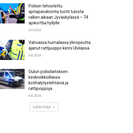
Poliisin tehostettu
ajotapavalvonta tuotti tulosta
rallien aikaan Jyväskylässä – 74
ajokorttia hyllylle
6.8.2026
Vahvassa humalassa ylinopeutta
ajanut rattijuoppo kiinni Ulvilassa
6.8.2026
Oulun poliisilaitoksen
keskiviikkoillassa
kotihälytystehtäviä ja
rattijuoppoja
6.8.2026
Lataa lisää