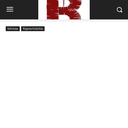
Kotimaa
Rajavartiolaitos