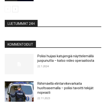
LUETUIMMAT 24H
KOMMENTOIDUT
Poliisi huijasi katujengiä näyttelemällä
juopunutta – katso video operaatiosta
22.1.2024
Riihimäellä elintarvikevarkaita
huoltoasemalla – poliisi tavoitti tekijät
nopeasti
22.11.2023