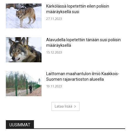
Kärkölässä lopetettiin eilen poliisin
määräyksellä susi
27.11.2023
Alavudella lopetettiin tänään susi poliisin
määräyksellä
15.12.2023
Laittoman maahantulon ilmiö Kaakkois-
Suomen rajavartioston alueella
19.11.2023
Lataa lisää
UUSIMMAT