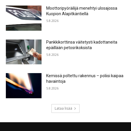
Moottoripyöräilijä menehtyi ulosajossa
Kuopion Alapitkäntiellä
5.8.2026
Pankkikorttinsa väitetysti kadottaneita
epäillään petosrikoksista
5.8.2026
Kemissä poltettu rakennus – poliisi kaipaa
havaintoja
5.8.2026
Lataa lisää