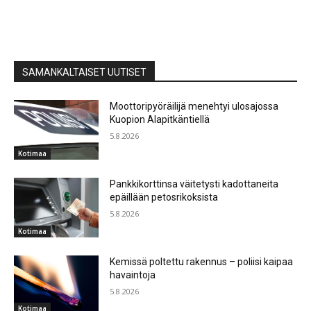
SAMANKALTAISET UUTISET
Moottoripyöräilijä menehtyi ulosajossa
Kuopion Alapitkäntiellä
5.8.2026
Kotimaa
Pankkikorttinsa väitetysti kadottaneita
epäillään petosrikoksista
5.8.2026
Kotimaa
Kemissä poltettu rakennus – poliisi kaipaa
havaintoja
5.8.2026
Kotimaa