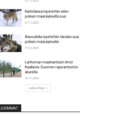
22.11.2023
Kärkölässä lopetettiin eilen
poliisin määräyksellä susi
27.11.2023
Alavudella lopetettiin tänään susi
poliisin määräyksellä
15.12.2023
Laittoman maahantulon ilmiö
Kaakkois-Suomen rajavartioston
alueella
19.11.2023
Lataa lisää
UUSIMMAT