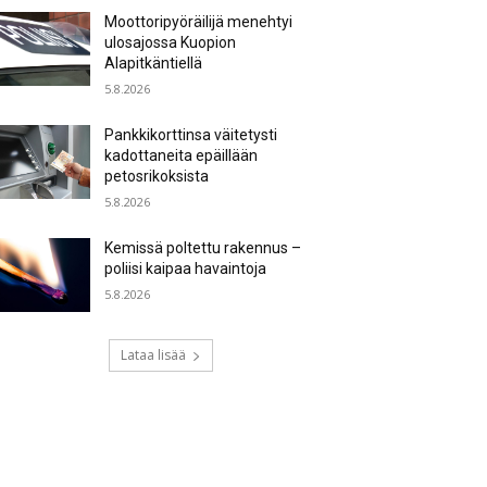
Moottoripyöräilijä menehtyi
ulosajossa Kuopion
Alapitkäntiellä
5.8.2026
Pankkikorttinsa väitetysti
kadottaneita epäillään
petosrikoksista
5.8.2026
Kemissä poltettu rakennus –
poliisi kaipaa havaintoja
5.8.2026
Lataa lisää