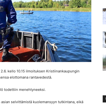
a 2.6. kello 10.15 ilmoituksen Kristiinankaupungin
aisensa elottomana rantavedestä.
kilö todettiin menehtyneeksi.
kaa asian selvittämistä kuolemansyyn tutkintana, eikä