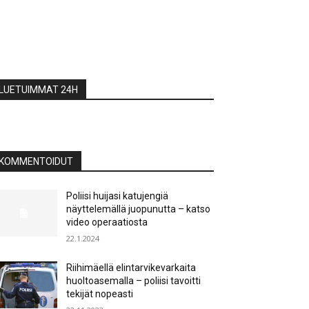
LUETUIMMAT 24H
KOMMENTOIDUT
Poliisi huijasi katujengiä
näyttelemällä juopunutta – katso
video operaatiosta
22.1.2024
Riihimäellä elintarvikevarkaita
huoltoasemalla – poliisi tavoitti
tekijät nopeasti