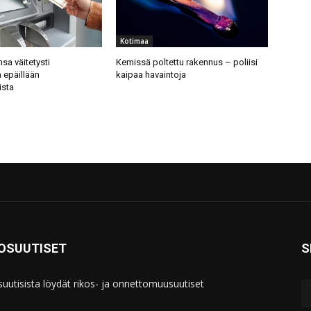
Kotimaa
nsa väitetysti
Kemissä poltettu rakennus – poliisi
 epäillään
kaipaa havaintoja
ista
KOSUUTISET
S
suutisista löydät rikos- ja onnettomuusuutiset