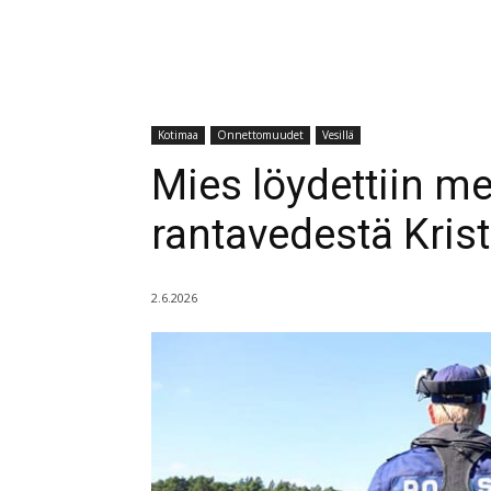
Kotimaa
Onnettomuudet
Vesillä
Mies löydettiin 
rantavedestä Kris
2.6.2026