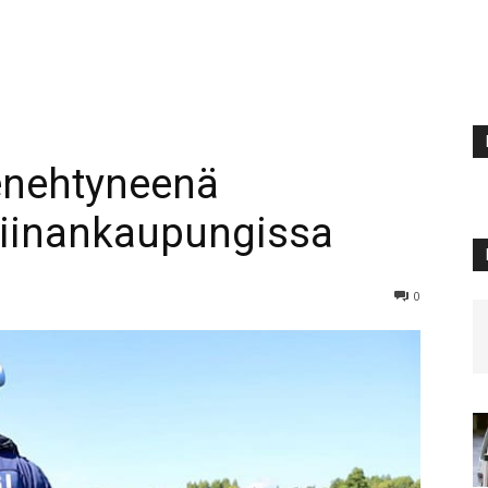
menehtyneenä
tiinankaupungissa
0