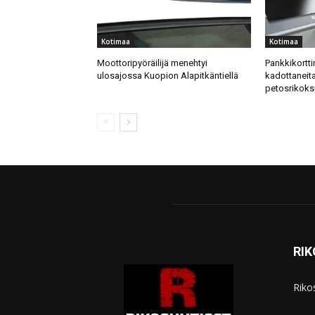
Kotimaa
Kotimaa
Moottoripyöräilijä menehtyi
Pankkikortti
ulosajossa Kuopion Alapitkäntiellä
kadottaneita
petosrikoks
RI
Riko