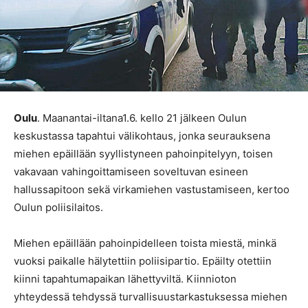
Oulu
. Maanantai-iltana1.6. kello 21 jälkeen Oulun
keskustassa tapahtui välikohtaus, jonka seurauksena
miehen epäillään syyllistyneen pahoinpitelyyn, toisen
vakavaan vahingoittamiseen soveltuvan esineen
hallussapitoon sekä virkamiehen vastustamiseen, kertoo
Oulun poliisilaitos.
Miehen epäillään pahoinpidelleen toista miestä, minkä
vuoksi paikalle hälytettiin poliisipartio. Epäilty otettiin
kiinni tapahtumapaikan lähettyviltä. Kiinnioton
yhteydessä tehdyssä turvallisuustarkastuksessa miehen