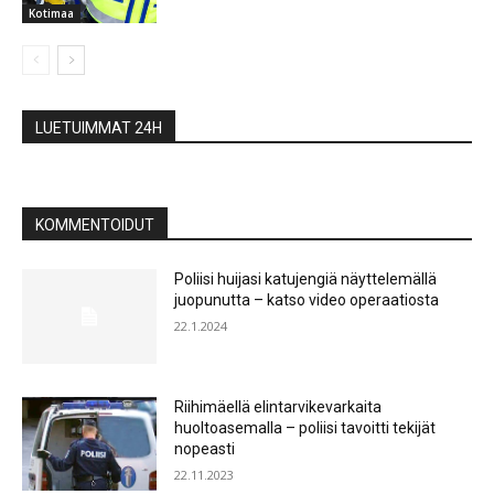
Kotimaa
LUETUIMMAT 24H
KOMMENTOIDUT
Poliisi huijasi katujengiä näyttelemällä
juopunutta – katso video operaatiosta
22.1.2024
Riihimäellä elintarvikevarkaita
huoltoasemalla – poliisi tavoitti tekijät
nopeasti
22.11.2023