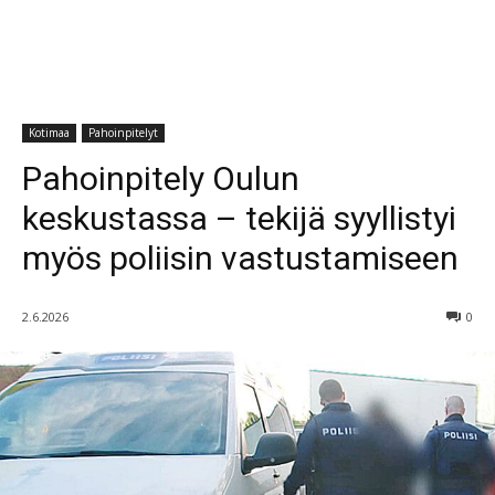
Kotimaa
Pahoinpitelyt
Pahoinpitely Oulun
keskustassa – tekijä syyllistyi
myös poliisin vastustamiseen
2.6.2026
0