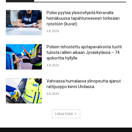
Poliisi pyytää yleisövihjeitä Keravalla
heinäkuussa tapahtuneeseen törkeään
ryöstöön (kuvat)
6.8.2026
Poliisin tehostettu ajotapavalvonta tuotti
tulosta rallien aikaan Jyväskylässä – 74
ajokorttia hyllylle
6.8.2026
Vahvassa humalassa ylinopeutta ajanut
rattijuoppo kiinni Ulvilassa
6.8.2026
Lataa lisää