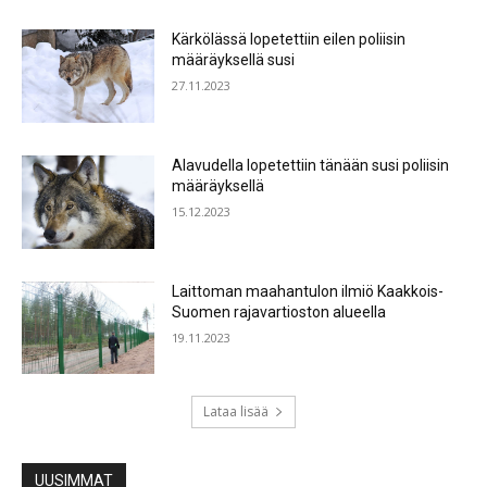
Kärkölässä lopetettiin eilen poliisin
määräyksellä susi
27.11.2023
Alavudella lopetettiin tänään susi poliisin
määräyksellä
15.12.2023
Laittoman maahantulon ilmiö Kaakkois-
Suomen rajavartioston alueella
19.11.2023
Lataa lisää
UUSIMMAT