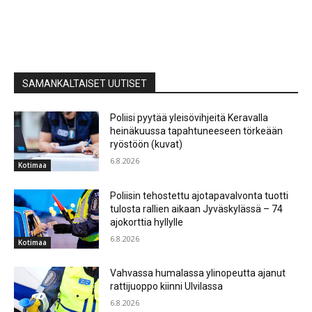
SAMANKALTAISET UUTISET
Poliisi pyytää yleisövihjeitä Keravalla
heinäkuussa tapahtuneeseen törkeään
ryöstöön (kuvat)
6.8.2026
Kotimaa
Poliisin tehostettu ajotapavalvonta tuotti
tulosta rallien aikaan Jyväskylässä – 74
ajokorttia hyllylle
6.8.2026
Kotimaa
Vahvassa humalassa ylinopeutta ajanut
rattijuoppo kiinni Ulvilassa
6.8.2026