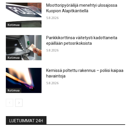
Moottoripyöräilijä menehtyi ulosajossa
Kuopion Alapitkäntiellä
5.8.2026
Kotimaa
Pankkikorttinsa väitetysti kadottaneita
epäillään petosrikoksista
5.8.2026
Kotimaa
Kemissä poltettu rakennus – poliisi kaipaa
havaintoja
5.8.2026
Kotimaa
LUETUIMMAT 24H