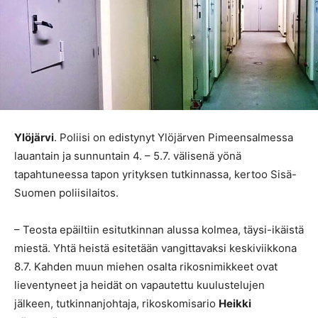
Ylöjärvi
. Poliisi on edistynyt Ylöjärven Pimeensalmessa
lauantain ja sunnuntain 4. – 5.7. välisenä yönä
tapahtuneessa tapon yrityksen tutkinnassa, kertoo Sisä-
Suomen poliisilaitos.
– Teosta epäiltiin esitutkinnan alussa kolmea, täysi-ikäistä
miestä. Yhtä heistä esitetään vangittavaksi keskiviikkona
8.7. Kahden muun miehen osalta rikosnimikkeet ovat
lieventyneet ja heidät on vapautettu kuulustelujen
jälkeen, tutkinnanjohtaja, rikoskomisario
Heikki