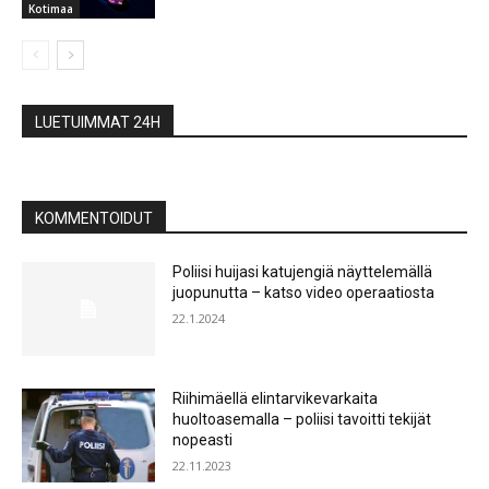
Kotimaa
LUETUIMMAT 24H
KOMMENTOIDUT
Poliisi huijasi katujengiä näyttelemällä
juopunutta – katso video operaatiosta
22.1.2024
Riihimäellä elintarvikevarkaita
huoltoasemalla – poliisi tavoitti tekijät
nopeasti
22.11.2023