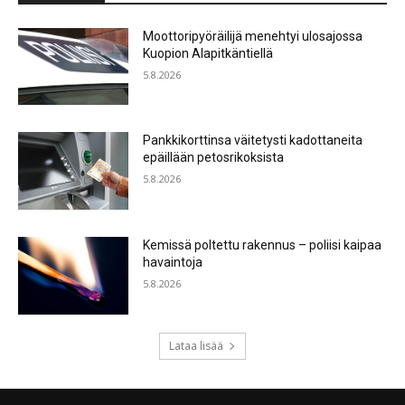
Moottoripyöräilijä menehtyi ulosajossa
Kuopion Alapitkäntiellä
5.8.2026
Pankkikorttinsa väitetysti kadottaneita
epäillään petosrikoksista
5.8.2026
Kemissä poltettu rakennus – poliisi kaipaa
havaintoja
5.8.2026
Lataa lisää