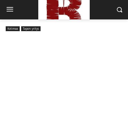
Kotimaa
Tapon yritys