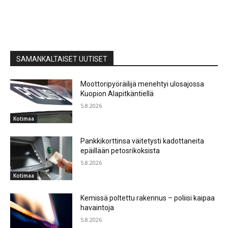
SAMANKALTAISET UUTISET
Moottoripyöräilijä menehtyi ulosajossa
Kuopion Alapitkäntiellä
5.8.2026
Kotimaa
Pankkikorttinsa väitetysti kadottaneita
epäillään petosrikoksista
5.8.2026
Kotimaa
Kemissä poltettu rakennus – poliisi kaipaa
havaintoja
5.8.2026