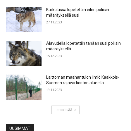
Kärkölässä lopetettiin eilen poliisin
määräyksellä susi
27.11.2023
Alavudella lopetettiin tänään susi poliisin
määräyksellä
15.12.2023
Laittoman maahantulon ilmiö Kaakkois-
Suomen rajavartioston alueella
19.11.2023
Lataa lisää
UUSIMMAT