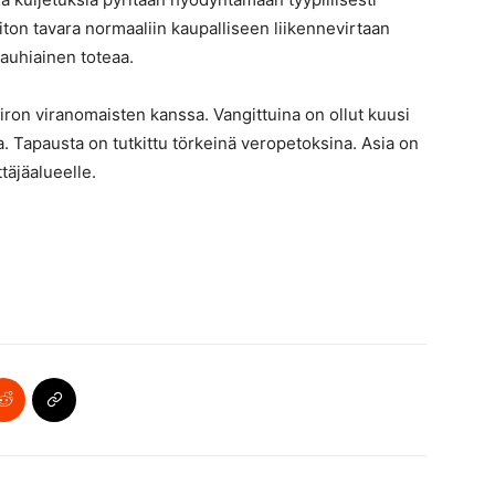
ton tavara normaaliin kaupalliseen liikennevirtaan
Jauhiainen toteaa.
Viron viranomaisten kanssa. Vangittuina on ollut kuusi
na. Tapausta on tutkittu törkeinä veropetoksina. Asia on
täjäalueelle.