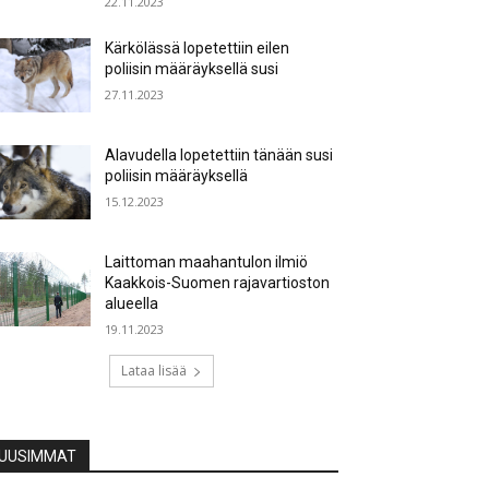
22.11.2023
Kärkölässä lopetettiin eilen
poliisin määräyksellä susi
27.11.2023
Alavudella lopetettiin tänään susi
poliisin määräyksellä
15.12.2023
Laittoman maahantulon ilmiö
Kaakkois-Suomen rajavartioston
alueella
19.11.2023
Lataa lisää
UUSIMMAT