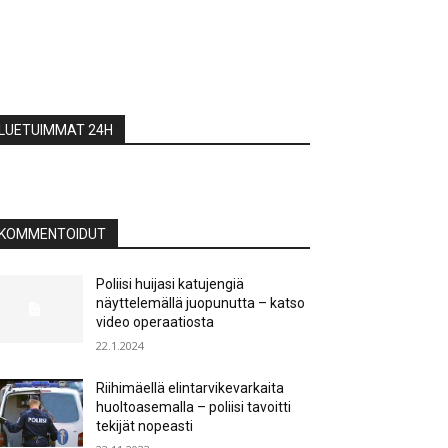
LUETUIMMAT 24H
KOMMENTOIDUT
Poliisi huijasi katujengiä
näyttelemällä juopunutta – katso
video operaatiosta
22.1.2024
Riihimäellä elintarvikevarkaita
huoltoasemalla – poliisi tavoitti
tekijät nopeasti