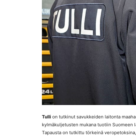
Tulli
on tutkinut savukkeiden laitonta maahan
kylmäkuljetusten mukana tuotiin Suomeen la
Tapausta on tutkittu törkeinä veropetoksina,