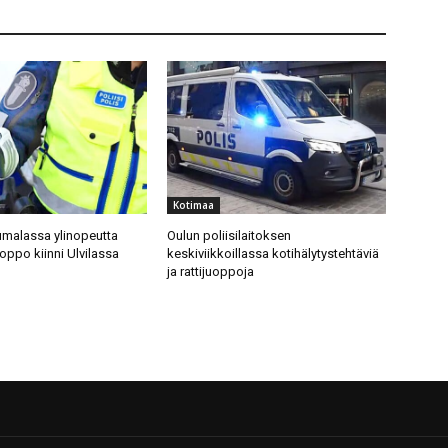
Kotimaa
malassa ylinopeutta
Oulun poliisilaitoksen
uoppo kiinni Ulvilassa
keskiviikkoillassa kotihälytystehtäviä
ja rattijuoppoja