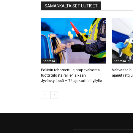
SAMANKALTAISET UUTISET
Kotimaa
Kotimaa
Poliisin tehostettu ajotapavalvonta
Vahvassa hu
tuotti tulosta rallien aikaan
ajanut rattij
Jyväskylässä – 74 ajokorttia hyllylle