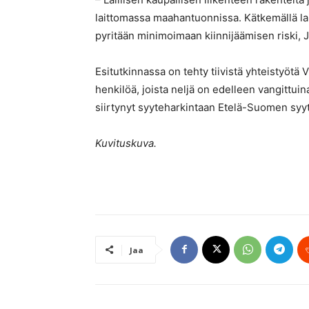
laittomassa maahantuonnissa. Kätkemällä lai
pyritään minimoimaan kiinnijäämisen riski, 
Esitutkinnassa on tehty tiivistä yhteistyötä 
henkilöä, joista neljä on edelleen vangittui
siirtynyt syyteharkintaan Etelä-Suomen syyt
Kuvituskuva.
Jaa