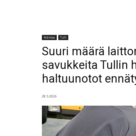
Kotimaa
Tulli
Suuri määrä laitt
savukkeita Tullin
haltuunotot ennä
28.5.2026