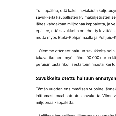
Tulli epäilee, että kaksi latvialaista kuljetu
savukkeita kaupallisten kylmäkuljetusten s
lähes kahdeksan miljoonaa kappaletta, ja vero
epäilee, että savukkeita on ehditty levittää
mutta myös Etelä-Pohjanmaalla ja Pohjois-K
– Olemme ottaneet haltuun savukkeita noin v
takavarikoineet myös lähes 90 000 euroa kät
peräisin tästä rikollisesta toiminnasta, kert
Savukkeita otettu haltuun ennätys
Tämän vuoden ensimmäisen vuosineljänneksen
laittomasti maahantuotua savuketta. Viime vu
miljoonaa kappaletta.
– Laillisen kaupallisen liikenteen rakenteita