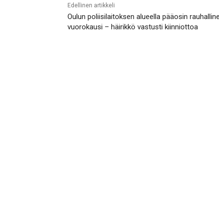
Edellinen artikkeli
Oulun poliisilaitoksen alueella pääosin rauhallin
vuorokausi – häirikkö vastusti kiinniottoa