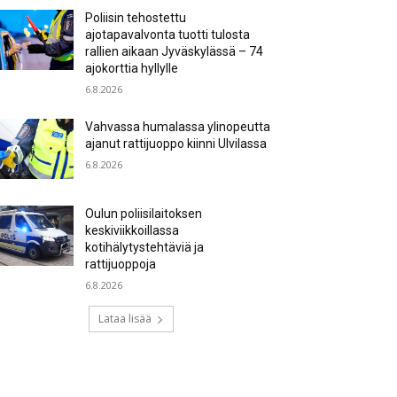
Poliisin tehostettu
ajotapavalvonta tuotti tulosta
rallien aikaan Jyväskylässä – 74
ajokorttia hyllylle
6.8.2026
Vahvassa humalassa ylinopeutta
ajanut rattijuoppo kiinni Ulvilassa
6.8.2026
Oulun poliisilaitoksen
keskiviikkoillassa
kotihälytystehtäviä ja
rattijuoppoja
6.8.2026
Lataa lisää