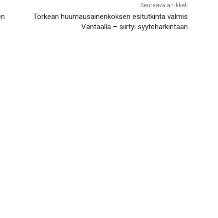
Seuraava artikkeli
en
Törkeän huumausainerikoksen esitutkinta valmis
Vantaalla – siirtyi syyteharkintaan