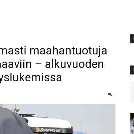
omasti maahantuotuja
 haaviin – alkuvuoden
tyslukemissa
0