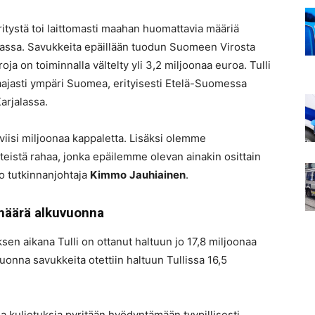
syritystä toi laittomasti maahan huomattavia määriä
eassa. Savukkeita epäillään tuodun Suomeen Virosta
ja on toiminnalla vältelty yli 3,2 miljoonaa euroa. Tulli
 laajasti ympäri Suomea, erityisesti Etelä-Suomessa
arjalassa.
iisi miljoonaa kappaletta. Lisäksi olemme
eistä rahaa, jonka epäilemme olevan ainakin osittain
oo tutkinnanjohtaja
Kimmo
Jauhiainen
.
määrä alkuvuonna
 aikana Tulli on ottanut haltuun jo 17,8 miljoonaa
onna savukkeita otettiin haltuun Tullissa 16,5
 ja kuljetuksia pyritään hyödyntämään tyypillisesti