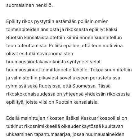
suomalainen henkilö.
Epäilty rikos pystyttiin estämään poliisin omien
toimenpiteiden ansiosta ja rikoksesta epäillyt kaksi
Ruotsin kansalaista otettiin kiinni ennen suunnitellun
teon toteuttamista. Poliisi epäilee, että teon motiivina
olivat esitutkintaviranomaisten
huumausainetakavarikoista syntyneet velat
huumausaineet toimittaneelle taholle. Tekoa suunniteltiin
ja valmisteltiin pikaviestisovellukseen perustetuissa
ryhmissä sekä Ruotsissa, että Suomessa. Tässä
rikoskokonaisuudessa on yhteensä yhdeksän rikoksesta
epäiltyä, joista viisi on Ruotsin kansalaisia.
Edellä mainittujen rikosten lisäksi Keskusrikospoliisi on
tutkinut rikosnimikkeellä oikeudenkäytössä kuultavan
uhkaaminen tapahtumasarjaa, jossa huumausaineiden