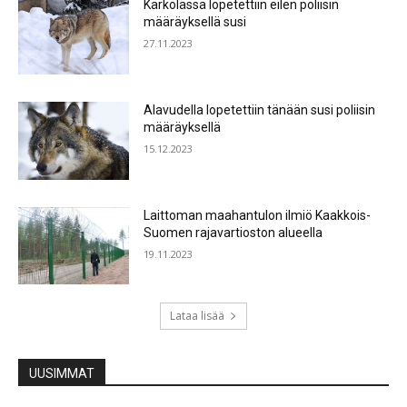
Kärkölässä lopetettiin eilen poliisin
määräyksellä susi
27.11.2023
Alavudella lopetettiin tänään susi poliisin
määräyksellä
15.12.2023
Laittoman maahantulon ilmiö Kaakkois-
Suomen rajavartioston alueella
19.11.2023
Lataa lisää
UUSIMMAT