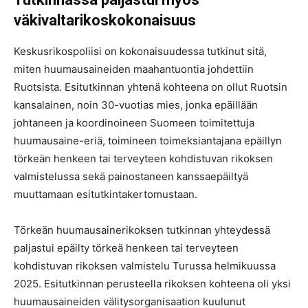
väkivaltarikoskokonaisuus
Keskusrikospoliisi on kokonaisuudessa tutkinut sitä,
miten huumausaineiden maahantuontia johdettiin
Ruotsista. Esitutkinnan yhtenä kohteena on ollut Ruotsin
kansalainen, noin 30-vuotias mies, jonka epäillään
johtaneen ja koordinoineen Suomeen toimitettuja
huumausaine-eriä, toimineen toimeksiantajana epäillyn
törkeän henkeen tai terveyteen kohdistuvan rikoksen
valmistelussa sekä painostaneen kanssaepäiltyä
muuttamaan esitutkintakertomustaan.
Törkeän huumausainerikoksen tutkinnan yhteydessä
paljastui epäilty törkeä henkeen tai terveyteen
kohdistuvan rikoksen valmistelu Turussa helmikuussa
2025. Esitutkinnan perusteella rikoksen kohteena oli yksi
huumausaineiden välitysorganisaation kuulunut