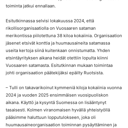
toiminta jatkui ennallaan.
Esitutkinnassa selvisi lokakuussa 2024, että
rikollisorganisaatiolla on Vuosaaren sataman
merikontissa piilotettuna 38 kiloa kokaiinia. Organisaation
jäsenet etsivät konttia ja huumausaineita satamassa
useita kertoja siinä kuitenkaan onnistumatta. Yhden
etsintäyrityksen aikana heidät otettiin lopulta kiinni
Vuosaaren satamasta. Esitutkinnan mukaan toimintaa
johti organisaation päätekijäksi epäilty Ruotsista.
– Tulli on takavarikoinut kymmeniä kiloja kokaiinia vuonna
2024 ja vuoden 2025 ensimmäisen vuosipuoliskon
aikana. Käyttö ja kysyntä Suomessa on lisääntynyt
tasaisesti. Kolmen viranomaisen hyvällä yhteistyöllä
pääsimme haluttuun lopputulokseen, joka oli
huumausaineorganisaation toiminnan pysäyttäminen ja