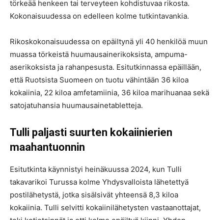
törkeää henkeen tai terveyteen kohdistuvaa rikosta.
Kokonaisuudessa on edelleen kolme tutkintavankia.
Rikoskokonaisuudessa on epäiltynä yli 40 henkilöä muun
muassa törkeistä huumausainerikoksista, ampuma-
aserikoksista ja rahanpesusta. Esitutkinnassa epäillään,
että Ruotsista Suomeen on tuotu vähintään 36 kiloa
kokaiinia, 22 kiloa amfetamiinia, 36 kiloa marihuanaa sekä
satojatuhansia huumausainetabletteja.
Tulli paljasti suurten kokaiinierien
maahantuonnin
Esitutkinta käynnistyi heinäkuussa 2024, kun Tulli
takavarikoi Turussa kolme Yhdysvalloista lähetettyä
postilähetystä, jotka sisälsivät yhteensä 8,3 kiloa
kokaiinia. Tulli selvitti kokaiinilähetysten vastaanottajat,