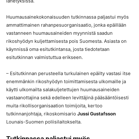
lähetyksissä.
Huumausainekokonaisuuden tutkinnassa paljastui myös
ammattimainen rahanpesuorganisaatio, jonka epäillään
vastanneen huumausaineiden myynnistä saadun
rikoshyödyn kuljettamisesta pois Suomesta. Asiasta on
käynnissä oma esitutkintansa, josta tiedotetaan
esitutkinnan valmistuttua erikseen.
– Esitutkinnan perusteella turkulainen epäilty vastasi itse
enemmänkin rikoshyödyn toimittamisesta ulkomaille ja
käytti ulkomailta salakuljetettujen huumausaineiden
vastaanottajina sekä edelleen levittäjinä pääsääntöisesti
muita rikollisorganisaation toimijoita, kertoo
tutkinnanjohtaja, rikoskomisario
Jussi Gustafsson
Lounais-Suomen poliisilaitokselta.
Tutkinnassa paljastui myös