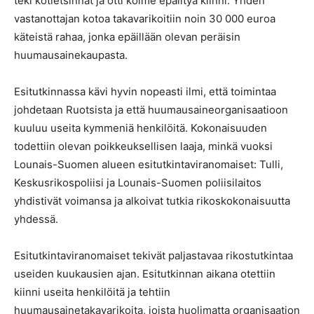
teki kotietsinnät ja otti kolme epäiltyä kiinni. Yhden
vastanottajan kotoa takavarikoitiin noin 30 000 euroa
käteistä rahaa, jonka epäillään olevan peräisin
huumausainekaupasta.
Esitutkinnassa kävi hyvin nopeasti ilmi, että toimintaa
johdetaan Ruotsista ja että huumausaineorganisaatioon
kuuluu useita kymmeniä henkilöitä. Kokonaisuuden
todettiin olevan poikkeuksellisen laaja, minkä vuoksi
Lounais-Suomen alueen esitutkintaviranomaiset: Tulli,
Keskusrikospoliisi ja Lounais-Suomen poliisilaitos
yhdistivät voimansa ja alkoivat tutkia rikoskokonaisuutta
yhdessä.
Esitutkintaviranomaiset tekivät paljastavaa rikostutkintaa
useiden kuukausien ajan. Esitutkinnan aikana otettiin
kiinni useita henkilöitä ja tehtiin
huumausainetakavarikoita, joista huolimatta organisaation