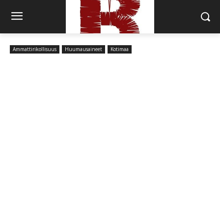
Ammattirikollisuus
Huumausaineet
Kotimaa