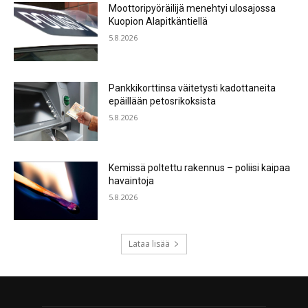
Moottoripyöräilijä menehtyi ulosajossa
Kuopion Alapitkäntiellä
5.8.2026
Pankkikorttinsa väitetysti kadottaneita
epäillään petosrikoksista
5.8.2026
Kemissä poltettu rakennus – poliisi kaipaa
havaintoja
5.8.2026
Lataa lisää