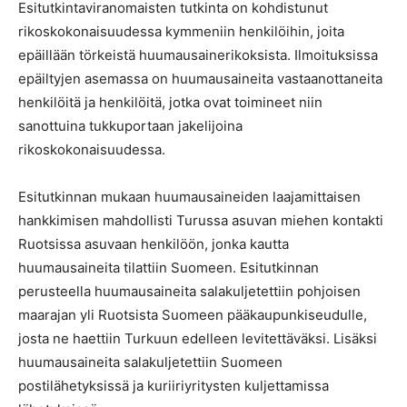
Esitutkintaviranomaisten tutkinta on kohdistunut
rikoskokonaisuudessa kymmeniin henkilöihin, joita
epäillään törkeistä huumausainerikoksista. Ilmoituksissa
epäiltyjen asemassa on huumausaineita vastaanottaneita
henkilöitä ja henkilöitä, jotka ovat toimineet niin
sanottuina tukkuportaan jakelijoina
rikoskokonaisuudessa.
Esitutkinnan mukaan huumausaineiden laajamittaisen
hankkimisen mahdollisti Turussa asuvan miehen kontakti
Ruotsissa asuvaan henkilöön, jonka kautta
huumausaineita tilattiin Suomeen. Esitutkinnan
perusteella huumausaineita salakuljetettiin pohjoisen
maarajan yli Ruotsista Suomeen pääkaupunkiseudulle,
josta ne haettiin Turkuun edelleen levitettäväksi. Lisäksi
huumausaineita salakuljetettiin Suomeen
postilähetyksissä ja kuriiriyritysten kuljettamissa