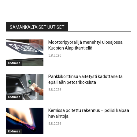
SAMANKALTAISET UUTISET
Moottoripyöräilijä menehtyi ulosajossa
Kuopion Alapitkäntiellä
5.8.2026
Kotimaa
Pankkikorttinsa väitetysti kadottaneita
epäillään petosrikoksista
5.8.2026
Kotimaa
Kemissä poltettu rakennus – poliisi kaipaa
havaintoja
5.8.2026
Kotimaa