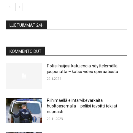
LUETUIMMAT 24H
KOMMENTOIDUT
Poliisi huijasi katujengiä näyttelemällä
juopunutta – katso video operaatiosta
22.1.2024
Riihimäellä elintarvikevarkaita
huoltoasemalla – poliisi tavoitti tekijät
nopeasti
22.11.2023