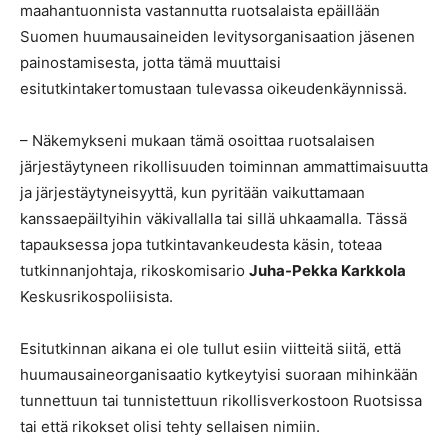
maahantuonnista vastannutta ruotsalaista epäillään
Suomen huumausaineiden levitysorganisaation jäsenen
painostamisesta, jotta tämä muuttaisi
esitutkintakertomustaan tulevassa oikeudenkäynnissä.
– Näkemykseni mukaan tämä osoittaa ruotsalaisen
järjestäytyneen rikollisuuden toiminnan ammattimaisuutta
ja järjestäytyneisyyttä, kun pyritään vaikuttamaan
kanssaepäiltyihin väkivallalla tai sillä uhkaamalla. Tässä
tapauksessa jopa tutkintavankeudesta käsin, toteaa
tutkinnanjohtaja, rikoskomisario
Juha-Pekka Karkkola
Keskusrikospoliisista.
Esitutkinnan aikana ei ole tullut esiin viitteitä siitä, että
huumausaineorganisaatio kytkeytyisi suoraan mihinkään
tunnettuun tai tunnistettuun rikollisverkostoon Ruotsissa
tai että rikokset olisi tehty sellaisen nimiin.