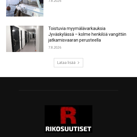
7.8.2026
Toistuvia myymälävarkauksia
Jyväskylässä – kolme henkilöä vangittiin
jatkamisvaaran perusteella
7.8.2026
Lataa lisää