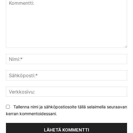
Kommentti:
Nim
Säh
Ver
Tallenna nimi ja sähköpostiosoite tällä selaimella seuraavan
kerran kommentoidessani.