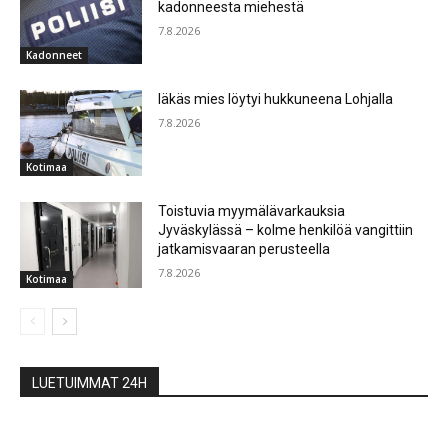
kadonneesta miehestä
7.8.2026
Kadonneet
Iäkäs mies löytyi hukkuneena Lohjalla
7.8.2026
Kotimaa
Toistuvia myymälävarkauksia
Jyväskylässä – kolme henkilöä vangittiin
jatkamisvaaran perusteella
7.8.2026
Kotimaa
LUETUIMMAT 24H