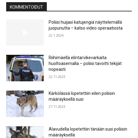
KOMMENTOIDUT
Poliisi huijasi katujengiä näyttelemällä
juopunutta – katso video operaatiosta
22.1.2024
Riihimäellä elintarvikevarkaita
huoltoasemalla – poliisi tavoitti tekijät
nopeasti
22.11.2023
Kärkölässä lopetettiin eilen poliisin
määräyksellä susi
27.11.2023
Alavudella lopetettiin tänään susi poliisin
määräyksellä