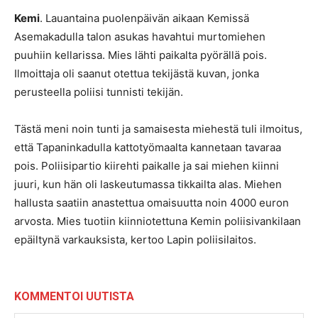
Kemi
. Lauantaina puolenpäivän aikaan Kemissä
Asemakadulla talon asukas havahtui murtomiehen
puuhiin kellarissa. Mies lähti paikalta pyörällä pois.
Ilmoittaja oli saanut otettua tekijästä kuvan, jonka
perusteella poliisi tunnisti tekijän.
Tästä meni noin tunti ja samaisesta miehestä tuli ilmoitus,
että Tapaninkadulla kattotyömaalta kannetaan tavaraa
pois. Poliisipartio kiirehti paikalle ja sai miehen kiinni
juuri, kun hän oli laskeutumassa tikkailta alas. Miehen
hallusta saatiin anastettua omaisuutta noin 4000 euron
arvosta. Mies tuotiin kiinniotettuna Kemin poliisivankilaan
epäiltynä varkauksista, kertoo Lapin poliisilaitos.
KOMMENTOI UUTISTA