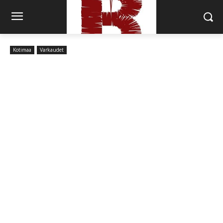
Kotimaa
Varkaudet