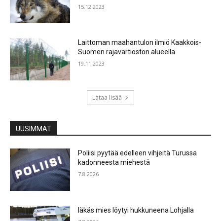
15.12.2023
Laittoman maahantulon ilmiö Kaakkois-
Suomen rajavartioston alueella
19.11.2023
Lataa lisää
UUSIMMAT
Poliisi pyytää edelleen vihjeitä Turussa
kadonneesta miehestä
7.8.2026
Iäkäs mies löytyi hukkuneena Lohjalla