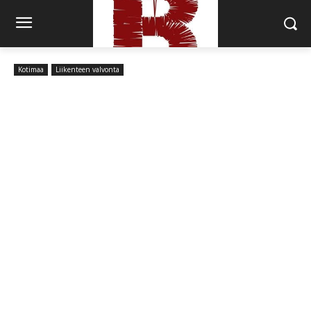
Kotimaa
Liikenteen valvonta