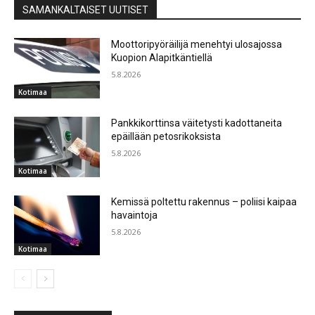
SAMANKALTAISET UUTISET
Moottoripyöräilijä menehtyi ulosajossa
Kuopion Alapitkäntiellä
5.8.2026
Kotimaa
Pankkikorttinsa väitetysti kadottaneita
epäillään petosrikoksista
5.8.2026
Kotimaa
Kemissä poltettu rakennus – poliisi kaipaa
havaintoja
5.8.2026
Kotimaa