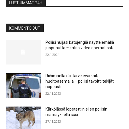
LUETUIMMAT 24H
KOMMENTOIDUT
Poliisi huijasi katujengiä näyttelemällä
juopunutta – katso video operaatiosta
22.1.2024
Riihimäellä elintarvikevarkaita
huoltoasemalla – poliisi tavoitti tekijät
nopeasti
22.11.2023
Kärkölässä lopetettiin eilen poliisin
määräyksellä susi
27.11.2023