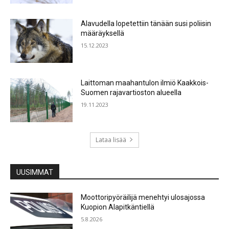
Alavudella lopetettiin tänään susi poliisin
määräyksellä
15.12.2023
Laittoman maahantulon ilmiö Kaakkois-
Suomen rajavartioston alueella
19.11.2023
Lataa lisää
UUSIMMAT
Moottoripyöräilijä menehtyi ulosajossa
Kuopion Alapitkäntiellä
5.8.2026