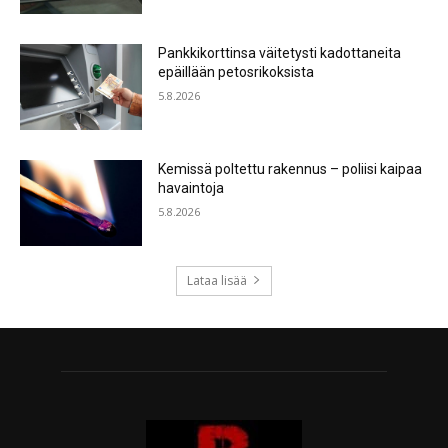
Pankkikorttinsa väitetysti kadottaneita
epäillään petosrikoksista
5.8.2026
Kemissä poltettu rakennus – poliisi kaipaa
havaintoja
5.8.2026
Lataa lisää