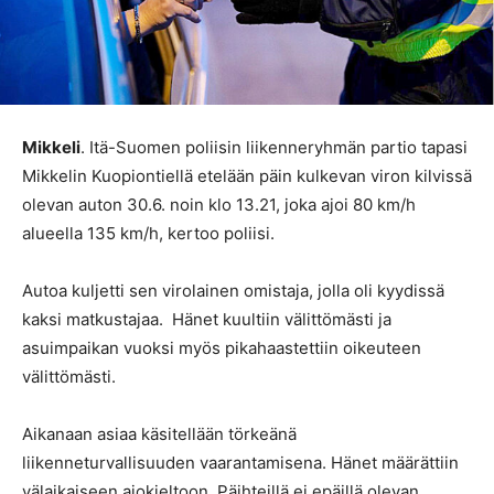
Mikkeli
. Itä-Suomen poliisin liikenneryhmän partio tapasi
Mikkelin Kuopiontiellä etelään päin kulkevan viron kilvissä
olevan auton 30.6. noin klo 13.21, joka ajoi 80 km/h
alueella 135 km/h, kertoo poliisi.
Autoa kuljetti sen virolainen omistaja, jolla oli kyydissä
kaksi matkustajaa. Hänet kuultiin välittömästi ja
asuimpaikan vuoksi myös pikahaastettiin oikeuteen
välittömästi.
Aikanaan asiaa käsitellään törkeänä
liikenneturvallisuuden vaarantamisena. Hänet määrättiin
välaikaiseen ajokieltoon. Päihteillä ei epäillä olevan