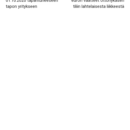
01.10.2020 tapahtuneeseen
euron vaatteet ottonykäsen
tapon yritykseen
tiliin lahtelaisesta liikkeestä