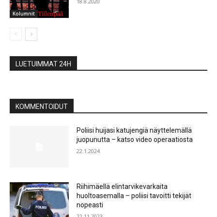
18.8.2020
Kolumnit
LUETUIMMAT 24H
KOMMENTOIDUT
Poliisi huijasi katujengiä näyttelemällä
juopunutta – katso video operaatiosta
22.1.2024
Riihimäellä elintarvikevarkaita
huoltoasemalla – poliisi tavoitti tekijät
nopeasti
22.11.2023