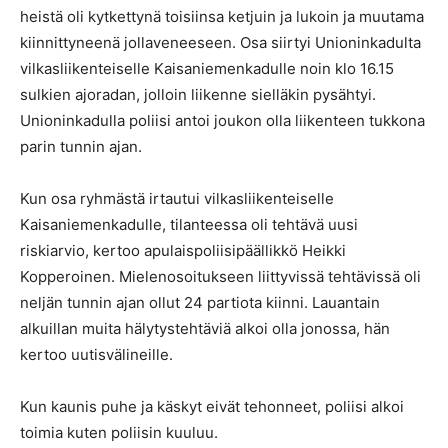
heistä oli kytkettynä toisiinsa ketjuin ja lukoin ja muutama
kiinnittyneenä jollaveneeseen. Osa siirtyi Unioninkadulta
vilkasliikenteiselle Kaisaniemenkadulle noin klo 16.15
sulkien ajoradan, jolloin liikenne sielläkin pysähtyi.
Unioninkadulla poliisi antoi joukon olla liikenteen tukkona
parin tunnin ajan.
Kun osa ryhmästä irtautui vilkasliikenteiselle
Kaisaniemenkadulle, tilanteessa oli tehtävä uusi
riskiarvio, kertoo apulaispoliisipäällikkö Heikki
Kopperoinen. Mielenosoitukseen liittyvissä tehtävissä oli
neljän tunnin ajan ollut 24 partiota kiinni. Lauantain
alkuillan muita hälytystehtäviä alkoi olla jonossa, hän
kertoo uutisvälineille.
Kun kaunis puhe ja käskyt eivät tehonneet, poliisi alkoi
toimia kuten poliisin kuuluu.