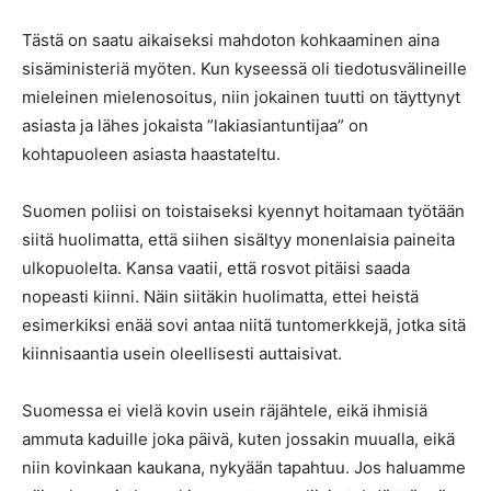
Tästä on saatu aikaiseksi mahdoton kohkaaminen aina
sisäministeriä myöten. Kun kyseessä oli tiedotusvälineille
mieleinen mielenosoitus, niin jokainen tuutti on täyttynyt
asiasta ja lähes jokaista ”lakiasiantuntijaa” on
kohtapuoleen asiasta haastateltu.
Suomen poliisi on toistaiseksi kyennyt hoitamaan työtään
siitä huolimatta, että siihen sisältyy monenlaisia paineita
ulkopuolelta. Kansa vaatii, että rosvot pitäisi saada
nopeasti kiinni. Näin siitäkin huolimatta, ettei heistä
esimerkiksi enää sovi antaa niitä tuntomerkkejä, jotka sitä
kiinnisaantia usein oleellisesti auttaisivat.
Suomessa ei vielä kovin usein räjähtele, eikä ihmisiä
ammuta kaduille joka päivä, kuten jossakin muualla, eikä
niin kovinkaan kaukana, nykyään tapahtuu. Jos haluamme