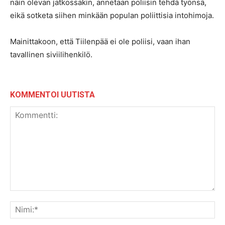
näin olevan jatkossakin, annetaan poliisin tehdä työnsä,
eikä sotketa siihen minkään populan poliittisia intohimoja.
Mainittakoon, että Tiilenpää ei ole poliisi, vaan ihan
tavallinen siviilihenkilö.
KOMMENTOI UUTISTA
Kommentti:
Nim