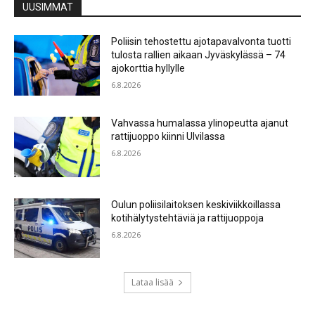
UUSIMMAT
Poliisin tehostettu ajotapavalvonta tuotti
tulosta rallien aikaan Jyväskylässä – 74
ajokorttia hyllylle
6.8.2026
Vahvassa humalassa ylinopeutta ajanut
rattijuoppo kiinni Ulvilassa
6.8.2026
Oulun poliisilaitoksen keskiviikkoillassa
kotihälytystehtäviä ja rattijuoppoja
6.8.2026
Lataa lisää